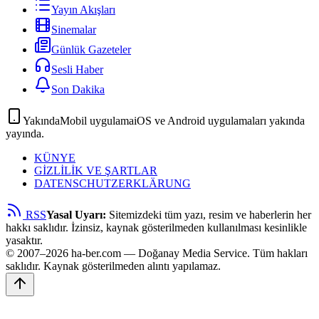
Yayın Akışları
Sinemalar
Günlük Gazeteler
Sesli Haber
Son Dakika
Yakında
Mobil uygulama
iOS ve Android uygulamaları yakında
yayında.
KÜNYE
GİZLİLİK VE ŞARTLAR
DATENSCHUTZERKLÄRUNG
RSS
Yasal Uyarı:
Sitemizdeki tüm yazı, resim ve haberlerin her
hakkı saklıdır. İzinsiz, kaynak gösterilmeden kullanılması kesinlikle
yasaktır.
© 2007–2026 ha-ber.com — Doğanay Media Service. Tüm hakları
saklıdır. Kaynak gösterilmeden alıntı yapılamaz.