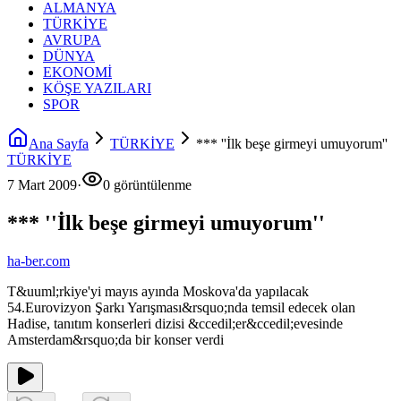
ALMANYA
TÜRKİYE
AVRUPA
DÜNYA
EKONOMİ
KÖŞE YAZILARI
SPOR
Ana Sayfa
TÜRKİYE
*** ''İlk beşe girmeyi umuyorum''
TÜRKİYE
7 Mart 2009
·
0 görüntülenme
*** ''İlk beşe girmeyi umuyorum''
ha-ber.com
T&uuml;rkiye'yi mayıs ayında Moskova'da yapılacak
54.Eurovizyon Şarkı Yarışması&rsquo;nda temsil edecek olan
Hadise, tanıtım konserleri dizisi &ccedil;er&ccedil;evesinde
Amsterdam&rsquo;da bir konser verdi