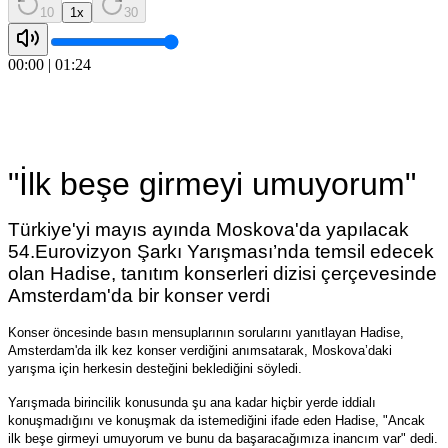
10
1
x
30
00:00
|
01:24
"İlk beşe girmeyi umuyorum"
Türkiye'yi mayıs ayında Moskova'da yapılacak
54.Eurovizyon Şarkı Yarışması’nda temsil edecek
olan Hadise, tanıtım konserleri dizisi çerçevesinde
Amsterdam'da bir konser verdi
Konser öncesinde basın mensuplarının sorularını yanıtlayan Hadise,
Amsterdam'da ilk kez konser verdiğini anımsatarak, Moskova’daki
yarışma için herkesin desteğini beklediğini söyledi.
Yarışmada birincilik konusunda şu ana kadar hiçbir yerde iddialı
konuşmadığını ve konuşmak da istemediğini ifade eden Hadise, "Ancak
ilk beşe girmeyi umuyorum ve bunu da başaracağımıza inancım var" dedi.