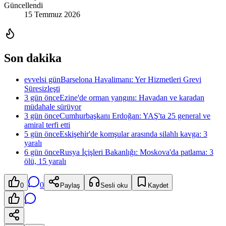
Güncellendi
15 Temmuz 2026
Son dakika
evvelsi gün
Barselona Havalimanı: Yer Hizmetleri Grevi
Süresizleşti
3 gün önce
Ezine'de orman yangını: Havadan ve karadan
müdahale sürüyor
3 gün önce
Cumhurbaşkanı Erdoğan: YAŞ'ta 25 general ve
amiral terfi etti
5 gün önce
Eskişehir'de komşular arasında silahlı kavga: 3
yaralı
6 gün önce
Rusya İçişleri Bakanlığı: Moskova'da patlama: 3
ölü, 15 yaralı
0
0
Paylaş
Sesli oku
Kaydet