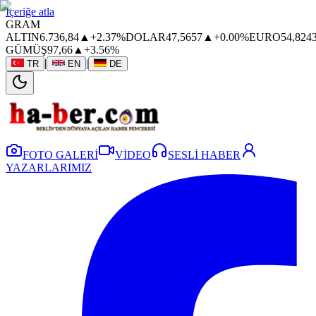
İçeriğe atla
GRAM
ALTIN
6.736,84
▲
+2.37%
DOLAR
47,5657
▲
+0.00%
EURO
54,824
GÜMÜŞ
97,66
▲
+3.56%
|
|
TR
EN
DE
FOTO GALERİ
VİDEO
SESLİ HABER
YAZARLARIMIZ