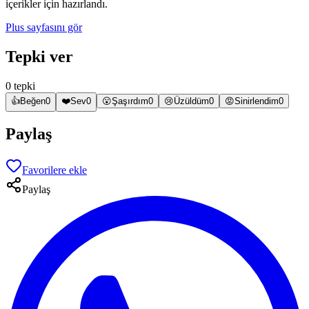
içerikler için hazırlandı.
Plus sayfasını gör
Tepki ver
0 tepki
👍
Beğen
0
❤️
Sev
0
😮
Şaşırdım
0
😢
Üzüldüm
0
😡
Sinirlendim
0
Paylaş
Favorilere ekle
Paylaş