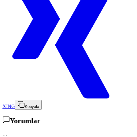
XING
Kopyala
Yorumlar
…