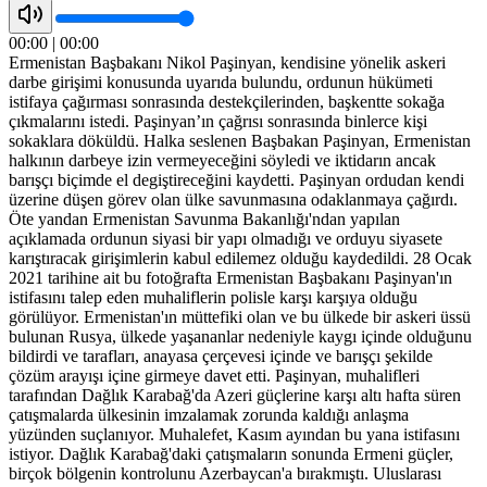
00:00
|
00:00
Ermenistan Başbakanı Nikol Paşinyan, kendisine yönelik askeri
darbe girişimi konusunda uyarıda bulundu, ordunun hükümeti
istifaya çağırması sonrasında destekçilerinden, başkentte sokağa
çıkmalarını istedi. Paşinyan’ın çağrısı sonrasında binlerce kişi
sokaklara döküldü. Halka seslenen Başbakan Paşinyan, Ermenistan
halkının darbeye izin vermeyeceğini söyledi ve iktidarın ancak
barışçı biçimde el degiştireceğini kaydetti. Paşinyan ordudan kendi
üzerine düşen görev olan ülke savunmasına odaklanmaya çağırdı.
Öte yandan Ermenistan Savunma Bakanlığı'ndan yapılan
açıklamada ordunun siyasi bir yapı olmadığı ve orduyu siyasete
karıştıracak girişimlerin kabul edilemez olduğu kaydedildi. 28 Ocak
2021 tarihine ait bu fotoğrafta Ermenistan Başbakanı Paşinyan'ın
istifasını talep eden muhaliflerin polisle karşı karşıya olduğu
görülüyor. Ermenistan'ın müttefiki olan ve bu ülkede bir askeri üssü
bulunan Rusya, ülkede yaşananlar nedeniyle kaygı içinde olduğunu
bildirdi ve tarafları, anayasa çerçevesi içinde ve barışçı şekilde
çözüm arayışı içine girmeye davet etti. Paşinyan, muhalifleri
tarafından Dağlık Karabağ'da Azeri güçlerine karşı altı hafta süren
çatışmalarda ülkesinin imzalamak zorunda kaldığı anlaşma
yüzünden suçlanıyor. Muhalefet, Kasım ayından bu yana istifasını
istiyor. Dağlık Karabağ'daki çatışmaların sonunda Ermeni güçler,
birçok bölgenin kontrolunu Azerbaycan'a bırakmıştı. Uluslarası