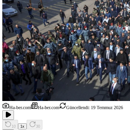
Ha-ber.com
Ha-ber.com
Güncellendi: 19 Temmuz 2026
10
1
x
30