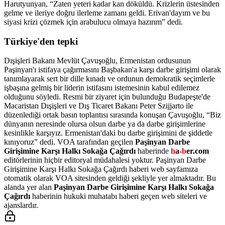
Harutyunyan, “Zaten yeteri kadar kan döküldü. Krizlerin üstesinden
gelme ve ileriye doğru ilerleme zamanı geldi. Erivan'dayım ve bu
siyasi krizi çözmek için arabulucu olmaya hazırım” dedi.
Türkiye'den tepki
Dışişleri Bakanı Mevlüt Çavuşoğlu, Ermenistan ordusunun
Paşinyan'ı istifaya çağırmasını Başbakan'a karşı darbe girişimi olarak
tanımlayarak sert bir dille kınadı ve ordunun demokratik seçimlerle
işbaşına gelmiş bir liderin istifasını istemesinin kabul edilemez
olduğunu söyledi. Resmi bir ziyaret için bulunduğu Budapeşte'de
Macaristan Dışişleri ve Dış Ticaret Bakanı Peter Szijjarto ile
düzenlediği ortak basın toplantısı sırasında konuşan Çavuşoğlu, “Biz
dünyanın neresinde olursa olsun darbe ya da darbe girişimlerine
kesinlikle karşıyız. Ermenistan'daki bu darbe girişimini de şiddetle
kınıyoruz” dedi. VOA tarafından geçilen
Paşinyan Darbe
Girişimine Karşı Halkı Sokağa Çağırdı
haberinde
h
a-
b
er.com
editörlerinin hiçbir editoryal müdahalesi yoktur. Paşinyan Darbe
Girişimine Karşı Halkı Sokağa Çağırdı haberi web sayfamıza
otomatik olarak VOA sitesinden geldiği şekliyle yer almaktadır. Bu
alanda yer alan
Paşinyan Darbe Girişimine Karşı Halkı Sokağa
Çağırdı
haberinin hukuki muhatabı haberi geçen web siteleri ve
ajanslardır.