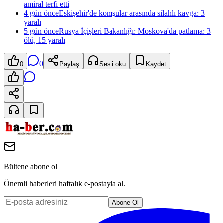
amiral terfi etti
4 gün önce
Eskişehir'de komşular arasında silahlı kavga: 3
yaralı
5 gün önce
Rusya İçişleri Bakanlığı: Moskova'da patlama: 3
ölü, 15 yaralı
0
0
Paylaş
Sesli oku
Kaydet
Bültene abone ol
Önemli haberleri haftalık e-postayla al.
Abone Ol