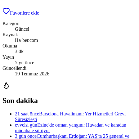
Favorilere ekle
Kategori
Güncel
Kaynak
Ha-ber.com
Okuma
3 dk
Yayın
5 yıl önce
Güncellendi
19 Temmuz 2026
Son dakika
21 saat önce
Barselona Havalimanı: Yer Hizmetleri Grevi
Süresizleşti
evvelsi gün
Ezine'de orman yangını: Havadan ve karadan
müdahale sürüyor
3 gün önce
Cumhurbaşkanı Erdoğan: YAŞ'ta 25 general ve