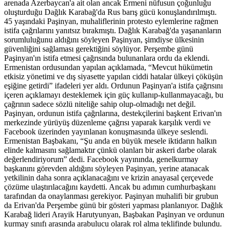
arenada Azerbaycan'a ait olan ancak Ermeni nüfusun çoğunluğu
oluşturduğu Dağlık Karabağ'da Rus barış gücü konuşlandırılmıştı.
45 yaşındaki Paşinyan, muhaliflerinin protesto eylemlerine rağmen
istifa çağrılarını yanıtsız bırakmıştı. Dağlık Karabağ'da yaşananların
sorumluluğunu aldığını söyleyen Paşinyan, şimdiyse ülkesinin
güvenliğini sağlaması gerektiğini söylüyor. Perşembe günü
Paşinyan'ın istifa etmesi çağrısında bulunanlara ordu da eklendi.
Ermenistan ordusundan yapılan açıklamada, “Mevcut hükümetin
etkisiz yönetimi ve dış siyasette yapılan ciddi hatalar ülkeyi çöküşün
eşiğine getirdi” ifadeleri yer aldı. Ordunun Paşinyan'a istifa çağrısını
içeren açıklamayı desteklemek için güç kullanıp-kullanmayacağı, bu
çağrının sadece sözlü niteliğe sahip olup-olmadığı net değil.
Paşinyan, ordunun istifa çağrılarına, destekçilerini başkent Erivan'ın
merkezinde yürüyüş düzenleme çağrısı yaparak karşılık verdi ve
Facebook üzerinden yayınlanan konuşmasında ülkeye seslendi.
Ermenistan Başbakanı, “Şu anda en büyük mesele iktidarın halkın
elinde kalmasını sağlamaktır çünkü olanları bir askeri darbe olarak
değerlendiriyorum” dedi. Facebook yayınında, genelkurmay
başkanını görevden aldığını söyleyen Paşinyan, yerine atanacak
yetkilinin daha sonra açıklanacağını ve krizin anayasal çerçevede
çözüme ulaştırılacağını kaydetti. Ancak bu adımın cumhurbaşkanı
tarafından da onaylanması gerekiyor. Paşinyan muhalifi bir grubun
da Erivan'da Perşembe günü bir gösteri yapması planlanıyor. Dağlık
Karabağ lideri Arayik Harutyunyan, Başbakan Paşinyan ve ordunun
kurmay sınıfı arasında arabulucu olarak rol alma teklifinde bulundu.