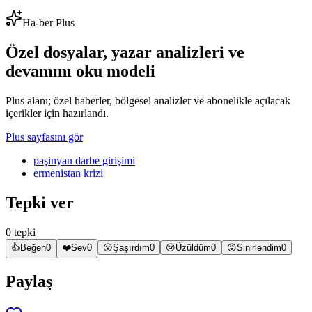
Ha-ber Plus
Özel dosyalar, yazar analizleri ve
devamını oku modeli
Plus alanı; özel haberler, bölgesel analizler ve abonelikle açılacak
içerikler için hazırlandı.
Plus sayfasını gör
paşinyan darbe girişimi
ermenistan krizi
Tepki ver
0 tepki
👍
Beğen
0
❤️
Sev
0
😮
Şaşırdım
0
😢
Üzüldüm
0
😡
Sinirlendim
0
Paylaş