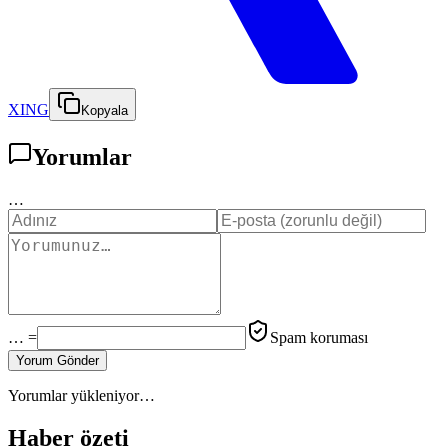
XING
Kopyala
Yorumlar
…
… =
Spam koruması
Yorum Gönder
Yorumlar yükleniyor…
Haber özeti