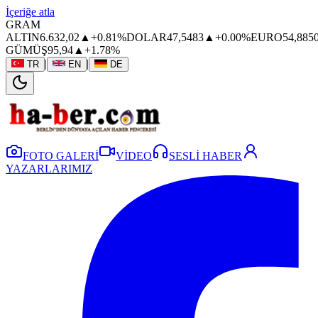
İçeriğe atla
GRAM
ALTIN
6.632,02
▲
+0.81%
DOLAR
47,5483
▲
+0.00%
EURO
54,885
GÜMÜŞ
95,94
▲
+1.78%
|
|
TR
EN
DE
FOTO GALERİ
VİDEO
SESLİ HABER
YAZARLARIMIZ